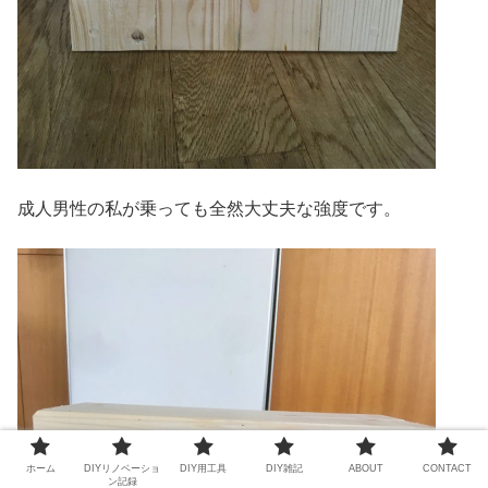
成人男性の私が乗っても全然大丈夫な強度です。
ホーム
DIYリノベーショ
DIY用工具
DIY雑記
ABOUT
CONTACT
ン記録