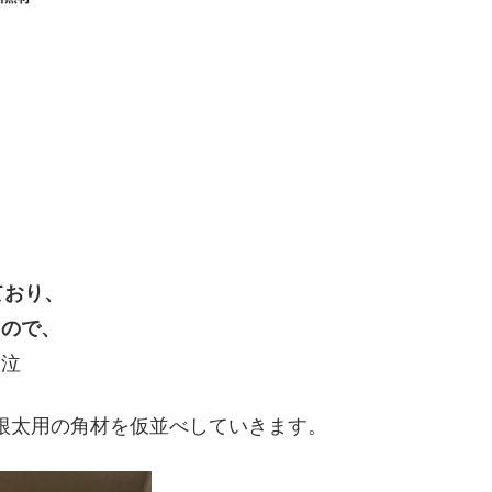
ており、
るので、
。泣
、根太用の角材を仮並べしていきます。