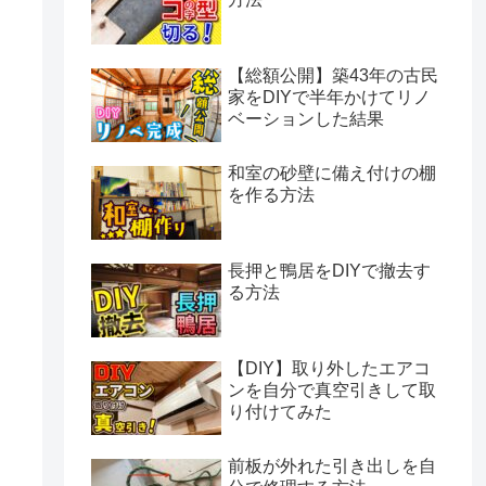
【総額公開】築43年の古民
家をDIYで半年かけてリノ
ベーションした結果
和室の砂壁に備え付けの棚
を作る方法
長押と鴨居をDIYで撤去す
る方法
【DIY】取り外したエアコ
ンを自分で真空引きして取
り付けてみた
前板が外れた引き出しを自