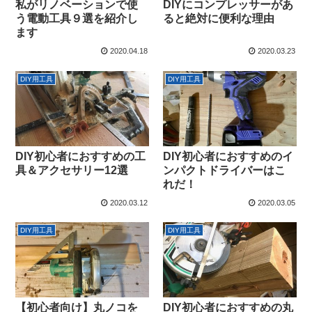
私がリノベーションで使
DIYにコンプレッサーがあ
う電動工具９選を紹介し
ると絶対に便利な理由
ます
2020.04.18
2020.03.23
DIY用工具
DIY用工具
DIY初心者におすすめの工
DIY初心者におすすめのイ
具＆アクセサリー12選
ンパクトドライバーはこ
れだ！
2020.03.12
2020.03.05
DIY用工具
DIY用工具
【初心者向け】丸ノコを
DIY初心者におすすめの丸