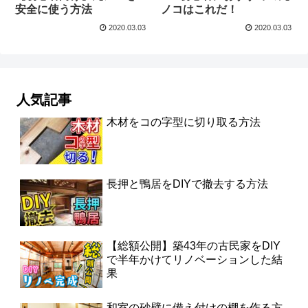
安全に使う方法
ノコはこれだ！
2020.03.03
2020.03.03
人気記事
木材をコの字型に切り取る方法
長押と鴨居をDIYで撤去する方法
【総額公開】築43年の古民家をDIY
で半年かけてリノベーションした結
果
和室の砂壁に備え付けの棚を作る方