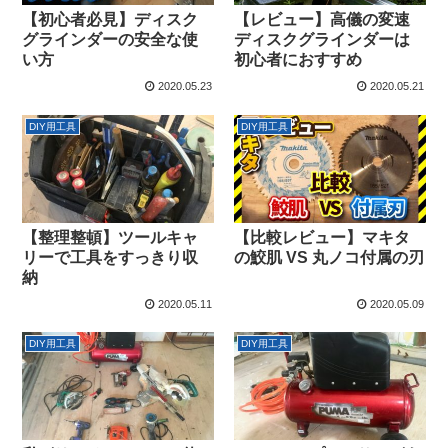
【初心者必見】ディスク
【レビュー】高儀の変速
グラインダーの安全な使
ディスクグラインダーは
い方
初心者におすすめ
2020.05.23
2020.05.21
DIY用工具
DIY用工具
【整理整頓】ツールキャ
【比較レビュー】マキタ
リーで工具をすっきり収
の鮫肌 VS 丸ノコ付属の刃
納
2020.05.11
2020.05.09
DIY用工具
DIY用工具