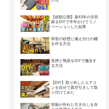
【総額公開】築43年の古民
家をDIYで半年かけてリノ
ベーションした結果
和室の砂壁に備え付けの棚
を作る方法
長押と鴨居をDIYで撤去す
る方法
【DIY】取り外したエアコ
ンを自分で真空引きして取
り付けてみた
前板が外れた引き出しを自