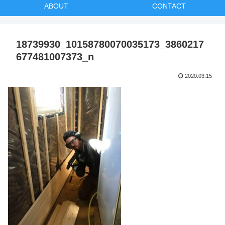
ABOUT
CONTACT
18739930_10158780070035173_3860217
677481007373_n
2020.03.15