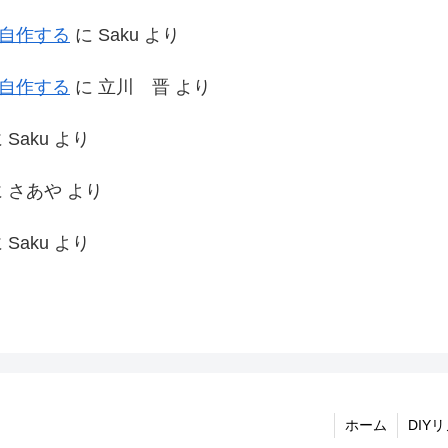
を自作する
に
Saku
より
を自作する
に
立川 晋
より
に
Saku
より
に
さあや
より
に
Saku
より
ホーム
DIY