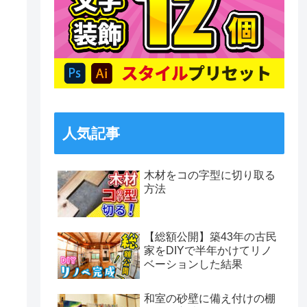
人気記事
木材をコの字型に切り取る
方法
【総額公開】築43年の古民
家をDIYで半年かけてリノ
ベーションした結果
和室の砂壁に備え付けの棚