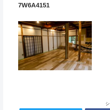
7W6A4151
シ