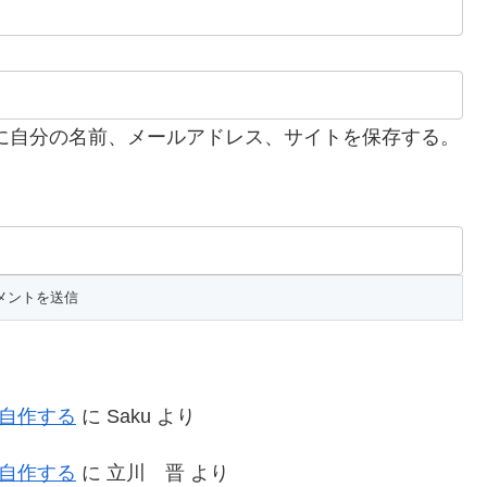
に自分の名前、メールアドレス、サイトを保存する。
を自作する
に
Saku
より
を自作する
に
立川 晋
より