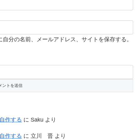
に自分の名前、メールアドレス、サイトを保存する。
を自作する
に
Saku
より
を自作する
に
立川 晋
より