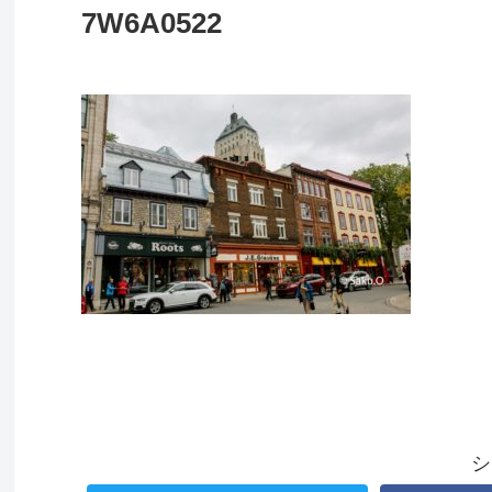
7W6A0522
シ