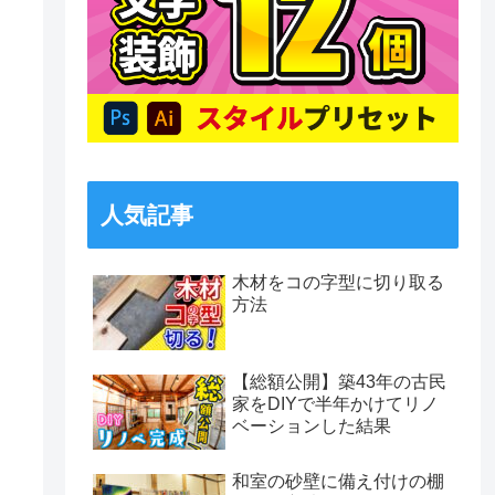
人気記事
木材をコの字型に切り取る
方法
【総額公開】築43年の古民
家をDIYで半年かけてリノ
ベーションした結果
和室の砂壁に備え付けの棚