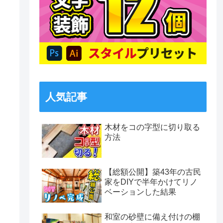
人気記事
木材をコの字型に切り取る
方法
【総額公開】築43年の古民
家をDIYで半年かけてリノ
ベーションした結果
和室の砂壁に備え付けの棚