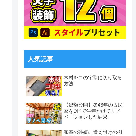
人気記事
木材をコの字型に切り取る
方法
【総額公開】築43年の古民
家をDIYで半年かけてリノ
ベーションした結果
和室の砂壁に備え付けの棚