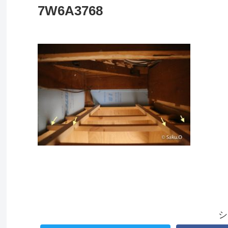
7W6A3768
シ