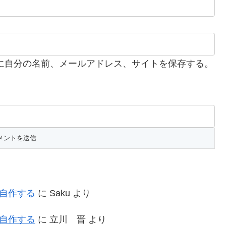
に自分の名前、メールアドレス、サイトを保存する。
を自作する
に
Saku
より
を自作する
に
立川 晋
より