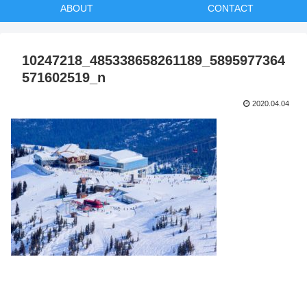
ABOUT
CONTACT
10247218_485338658261189_5895977364
571602519_n
2020.04.04