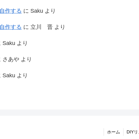
を自作する
に
Saku
より
を自作する
に
立川 晋
より
に
Saku
より
に
さあや
より
に
Saku
より
ホーム
DIY