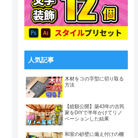
人気記事
木材をコの字型に切り取る
方法
【総額公開】築43年の古民
家をDIYで半年かけてリノ
ベーションした結果
和室の砂壁に備え付けの棚