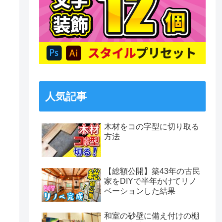
人気記事
木材をコの字型に切り取る
方法
【総額公開】築43年の古民
家をDIYで半年かけてリノ
ベーションした結果
和室の砂壁に備え付けの棚