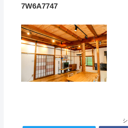
7W6A7747
シ