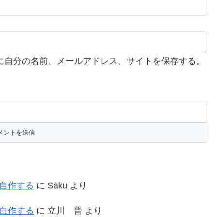
に自分の名前、メールアドレス、サイトを保存する。
を自作する
に
Saku
より
を自作する
に
立川 晋
より