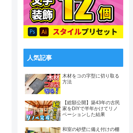
人気記事
木材をコの字型に切り取る
方法
【総額公開】築43年の古民
家をDIYで半年かけてリノ
ベーションした結果
和室の砂壁に備え付けの棚