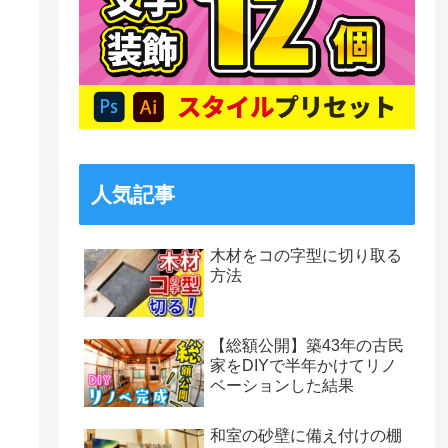
人気記事
木材をコの字型に切り取る
方法
【総額公開】築43年の古民
家をDIYで半年かけてリノ
ベーションした結果
和室の砂壁に備え付けの棚