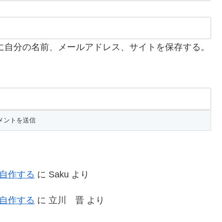
に自分の名前、メールアドレス、サイトを保存する。
を自作する
に
Saku
より
を自作する
に
立川 晋
より