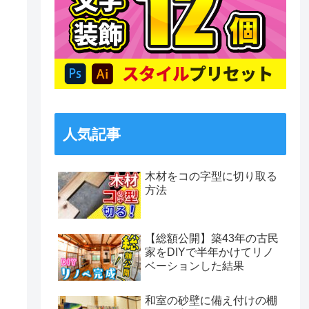
人気記事
木材をコの字型に切り取る
方法
【総額公開】築43年の古民
家をDIYで半年かけてリノ
ベーションした結果
和室の砂壁に備え付けの棚