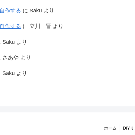
を自作する
に
Saku
より
を自作する
に
立川 晋
より
に
Saku
より
に
さあや
より
に
Saku
より
ホーム
DIY