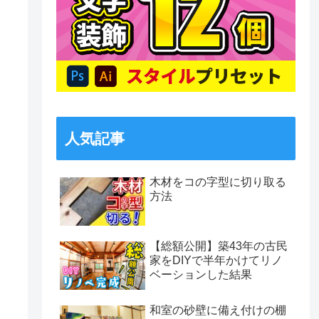
人気記事
木材をコの字型に切り取る
方法
【総額公開】築43年の古民
家をDIYで半年かけてリノ
ベーションした結果
和室の砂壁に備え付けの棚