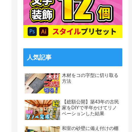
人気記事
木材をコの字型に切り取る
方法
【総額公開】築43年の古民
家をDIYで半年かけてリノ
ベーションした結果
和室の砂壁に備え付けの棚