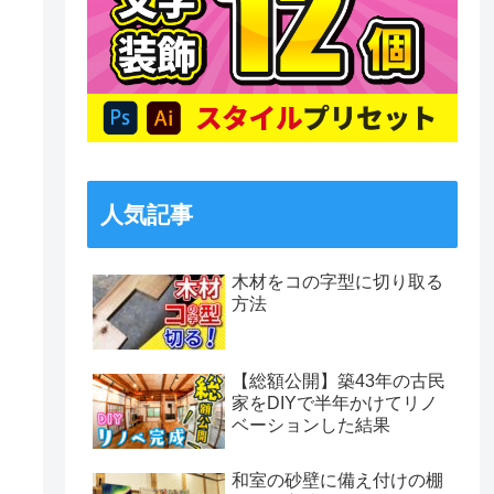
人気記事
木材をコの字型に切り取る
方法
【総額公開】築43年の古民
家をDIYで半年かけてリノ
ベーションした結果
和室の砂壁に備え付けの棚