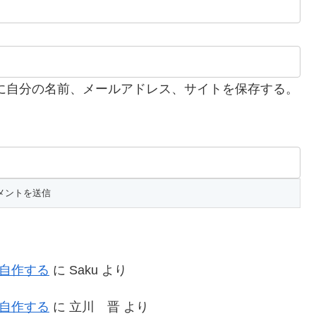
に自分の名前、メールアドレス、サイトを保存する。
を自作する
に
Saku
より
を自作する
に
立川 晋
より