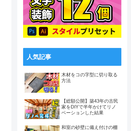
人気記事
木材をコの字型に切り取る
方法
【総額公開】築43年の古民
家をDIYで半年かけてリノ
ベーションした結果
和室の砂壁に備え付けの棚