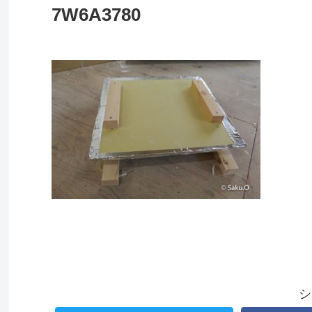
7W6A3780
シ