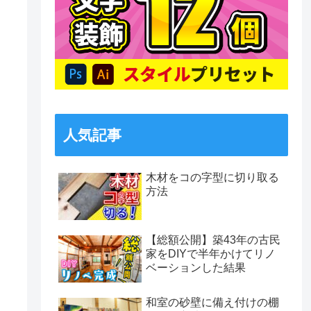
人気記事
木材をコの字型に切り取る
方法
【総額公開】築43年の古民
家をDIYで半年かけてリノ
ベーションした結果
和室の砂壁に備え付けの棚