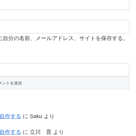
に自分の名前、メールアドレス、サイトを保存する。
を自作する
に
Saku
より
を自作する
に
立川 晋
より