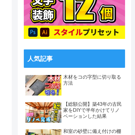
人気記事
木材をコの字型に切り取る
方法
【総額公開】築43年の古民
家をDIYで半年かけてリノ
ベーションした結果
和室の砂壁に備え付けの棚