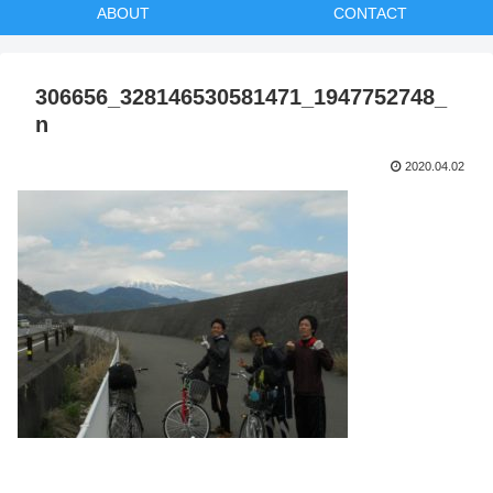
ABOUT
CONTACT
306656_328146530581471_1947752748_
n
2020.04.02