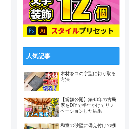
人気記事
木材をコの字型に切り取る
方法
【総額公開】築43年の古民
家をDIYで半年かけてリノ
ベーションした結果
和室の砂壁に備え付けの棚