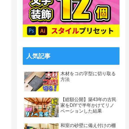
人気記事
木材をコの字型に切り取る
方法
【総額公開】築43年の古民
家をDIYで半年かけてリノ
ベーションした結果
和室の砂壁に備え付けの棚