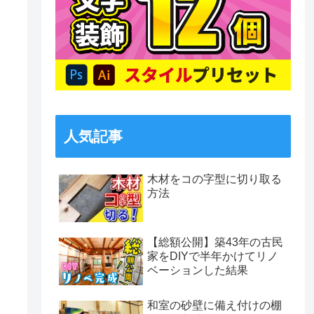
人気記事
木材をコの字型に切り取る
方法
【総額公開】築43年の古民
家をDIYで半年かけてリノ
ベーションした結果
和室の砂壁に備え付けの棚