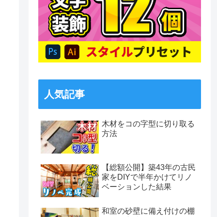
人気記事
木材をコの字型に切り取る
方法
【総額公開】築43年の古民
家をDIYで半年かけてリノ
ベーションした結果
和室の砂壁に備え付けの棚