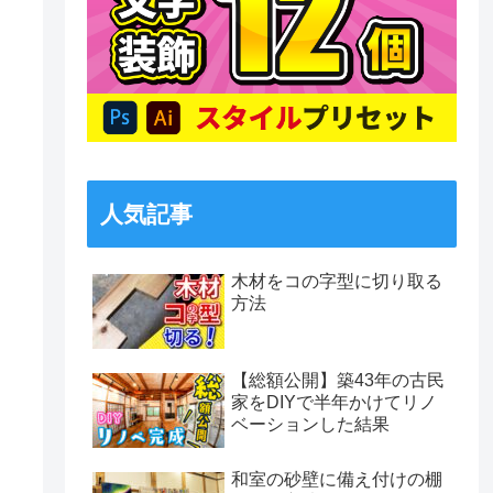
人気記事
木材をコの字型に切り取る
方法
【総額公開】築43年の古民
家をDIYで半年かけてリノ
ベーションした結果
和室の砂壁に備え付けの棚