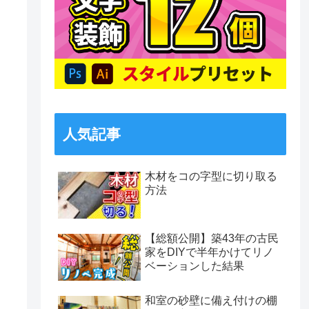
人気記事
木材をコの字型に切り取る
方法
【総額公開】築43年の古民
家をDIYで半年かけてリノ
ベーションした結果
和室の砂壁に備え付けの棚