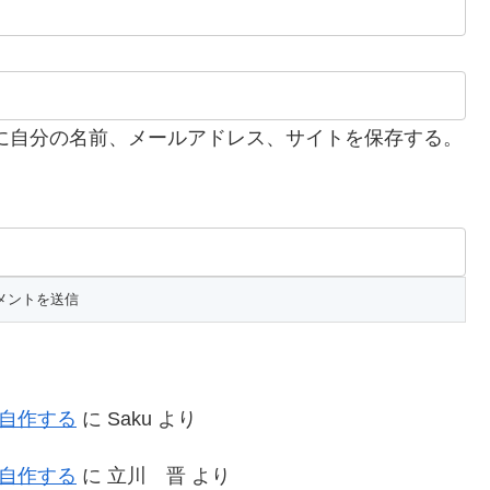
に自分の名前、メールアドレス、サイトを保存する。
を自作する
に
Saku
より
を自作する
に
立川 晋
より