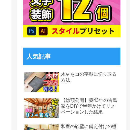
人気記事
木材をコの字型に切り取る
方法
【総額公開】築43年の古民
家をDIYで半年かけてリノ
ベーションした結果
和室の砂壁に備え付けの棚