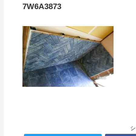
7W6A3873
シ